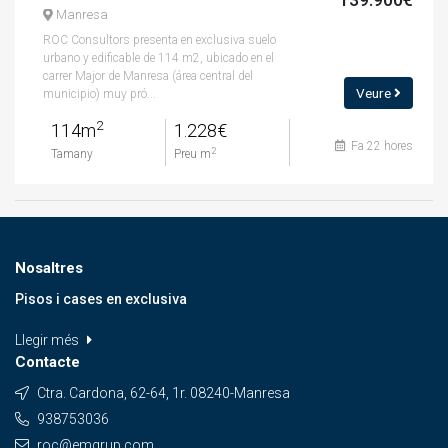
Manresa
ROC Consultors presenta en exclusiva suelo
urbano y edificable de 114 m2, ubicado en el
carrer Major de Manresa (área central del
Veure
municipio) muy pró...
2
114m
1.228€
Fa 22 hores
2
Tamany
Preu m
Nosaltres
Pisos i cases en exclusiva
Llegir més
Contacte
Ctra. Cardona, 62-64, 1r. 08240-Manresa
938753036
roc@emgrup.com