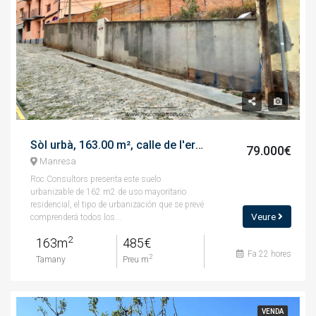
Sòl urbà, 163.00 m², calle de l'era del firmat, 30
79.000€
Manresa
Roc Consultors presenta este suelo
urbanizable de 162 m2 de uso mayoritario
residencial, el tipo de urbanización que se prevé
Veure
comprenderá todos los...
2
163m
485€
Fa 22 hores
2
Tamany
Preu m
VENDA