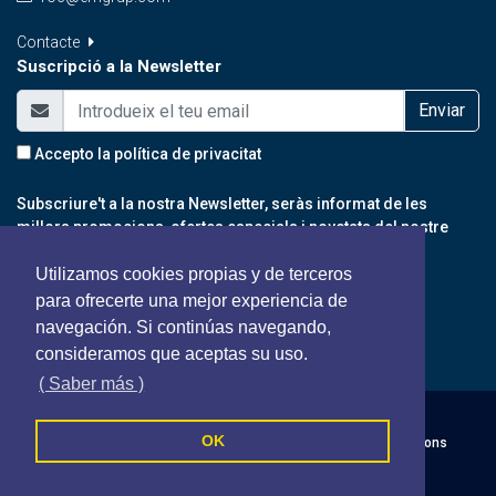
Contacte
Suscripció a la Newsletter
Enviar
Accepto la
política de privacitat
Subscriure't a la nostra Newsletter, seràs informat de les
millors promocions, ofertes especials i novetats del nostre
portal.
Utilizamos cookies propias y de terceros
para ofrecerte una mejor experiencia de
navegación. Si continúas navegando,
consideramos que aceptas su uso.
( Saber más )
Roc Consultors - Tots els drets reservats
OK
Política de cookies
Política de privacitat
Termes i Condicions
Segueix-nos a