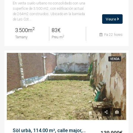
En venta suelo urbano no consolidado con una
superfície de 3.500 m2, con edificación actual
de 264m2 construidos. Ubicado en la barriada
Veure
de Les Cot...
2
3.500m
83€
Fa 22 hores
2
Tamany
Preu m
VENDA
Sòl urbà, 114.00 m², calle major, 84
139.900€