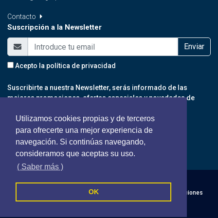
Contacto
Suscripción a la Newsletter
Enviar
Acepto la
política de privacidad
Suscribirte a nuestra Newsletter, serás informado de las
mejores promociones, ofertas especiales y novedades de
nuestro portal.
Utilizamos cookies propias y de terceros
para ofrecerte una mejor experiencia de
navegación. Si continúas navegando,
consideramos que aceptas su uso.
( Saber más )
Roc Consultors - Todos los derechos reservados
OK
Política de cookies
Política de privacidad
Terminos y Condiciones
Síguenos en